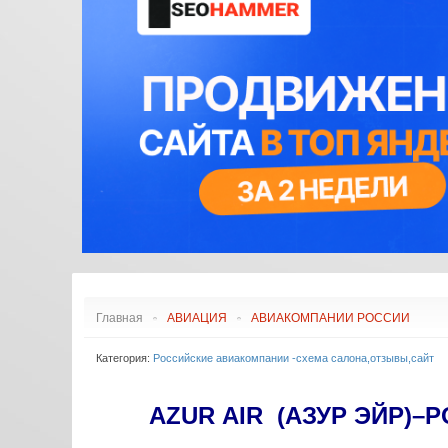
АЭРОПОРТЫ АФРИКИ
ДУГЛАС DC
АЭРОПОРТЫ ВОСТОКА
ЭМБРАЕР E
АЭРОПОРТЫ АМЕРИКИ
ЭМБРАЕР E
РЕЙТИНГ АЭРОПОРТОВ
ИЛ
АЭРОПОРТЫ АВСТРАЛИИ
СААБ
И ОКЕАНИИ
COMAC
ФОККЕР
СУХОЙ СУ
ТУПОЛЕВ
ЯКОВЛЕВ
ИРКУТ МС
Главная
АВИАЦИЯ
АВИАКОМПАНИИ РОССИИ
Категория:
Российские авиакомпании -схема салона,отзывы,сайт
AZUR
AIR
(АЗУР ЭЙР)