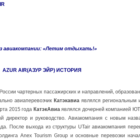
IR
з авиакомпании
: «Летим отдыхать!»
AZUR
AIR
(АЗУР ЭЙР) ИСТОРИЯ
России чартерных пассажирских и направлений, образова
чально авиаперевозчик
Катэкавиа
являлся региональным 
рта 2015 года
КатэкАвиа
являлся дочерней компанией ЮТэ
ый директор и руководство. Авиакомпания с новым наз
да. После выхода из структуры UTair авиакомпания пере
холдинга Anex Tourism Group и основные перевозки нача