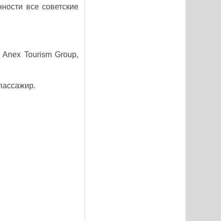
нности все советские
Anex Tourism Group,
пассажир.