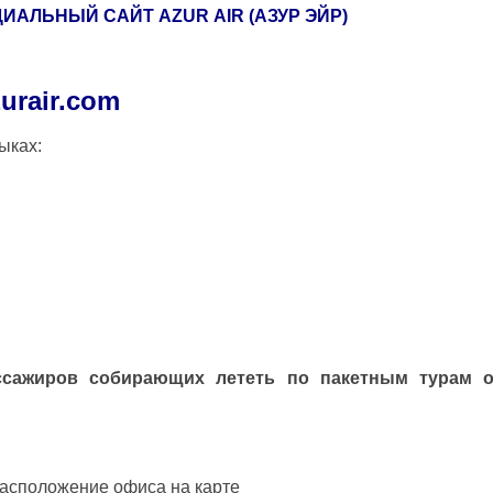
ЦИАЛЬНЫЙ САЙТ
AZUR
AIR
(АЗУР ЭЙР)
urair
.
com
ыках:
сажиров собирающих лететь по пакетным турам
асположение офиса на карте