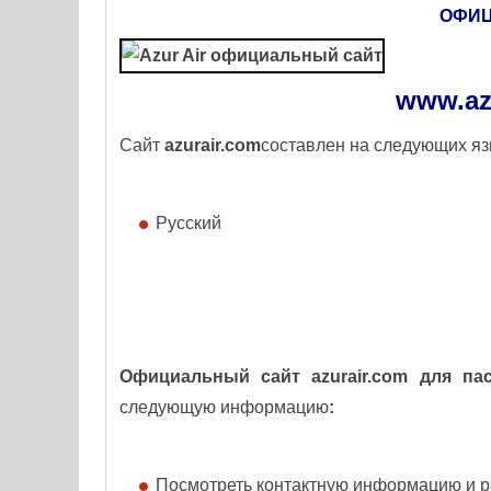
ОФИ
www
.
az
Сайт
azurair
.
com
составлен на следующих яз
Русский
Официальный сайт
azurair
.
com
для пас
следующую информацию
:
Посмотреть контактную информацию и р