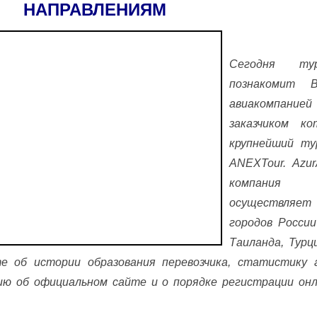
НАПРАВЛЕНИЯМ
Сегодня т
познакомит 
авиакомпание
заказчиком к
крупнейший т
ANEX
Tour
.
Azur
компан
осуществляет
городов Росси
Таиланда, Турц
е об истории образования перевозчика, статистику 
ию об официальном сайте и о порядке регистрации онл