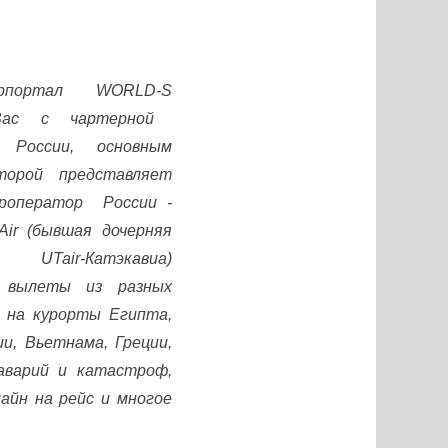
урпортал
WORLD
-
S
Вас с чартерной
й России, основным
оторой представляет
уроператор России -
Air
(бывшая дочерняя
ия
UTair
-Катэкавиа)
 вылеты из разных
и на курорты Египта,
ии, Вьетнама, Греции,
аварий и катастроф,
айн на рейс и многое