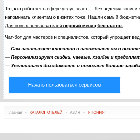
АЭРОПОРТЫ АФРИКИ
ДУГЛАС DC
С
Тот, кто работает в сфере услуг, знает — без ведения записи 
АЭРОПОРТЫ ВОСТОКА
ЭМБРАЕР ERJ
напоминать клиентам о визитах тоже. Нашли самый бюджетн
АЭРОПОРТЫ АМЕРИКИ
ЭМБРАЕР E-JET
Для новых пользователей
РЕЙТИНГ АЭРОПОРТОВ
первый месяц бесплатно
ИЛ
.
АЭРОПОРТЫ АВСТРАЛИИ
СААБ
Чат-бот для мастеров и специалистов, который упрощает вед
И ОКЕАНИИ
COMAC
ФОККЕР
—
Сам записывает клиентов и напоминает им о визите
СУХОЙ СУПЕРДЖЕТ
—
Персонализирует скидки, чаевые, кэшбэк и предопла
ТУПОЛЕВ
—
Увеличивает доходимость и помогает больше зара
ЯКОВЛЕВ
ИРКУТ МС
Начать пользоваться сервисом
Главная
КАТАЛОГ ОТЕЛЕЙ
АЗИЯ
ЯПОНИЯ