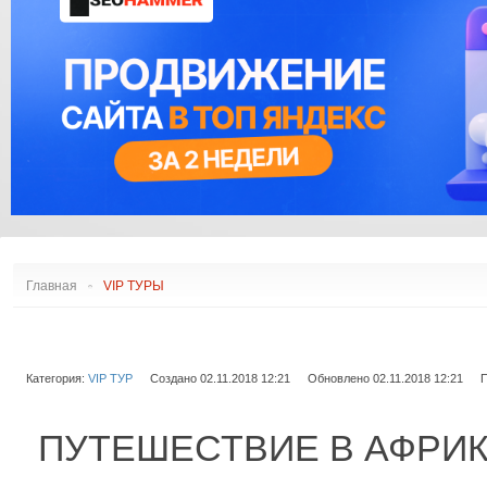
АЭРОПОРТЫ АФРИКИ
ДУГЛАС DC
С
АЭРОПОРТЫ ВОСТОКА
ЭМБРАЕР ERJ
АЭРОПОРТЫ АМЕРИКИ
ЭМБРАЕР E-JET
РЕЙТИНГ АЭРОПОРТОВ
ИЛ
АЭРОПОРТЫ АВСТРАЛИИ
СААБ
И ОКЕАНИИ
COMAC
ФОККЕР
СУХОЙ СУПЕРДЖЕТ
ТУПОЛЕВ
ЯКОВЛЕВ
ИРКУТ МС
Главная
VIP ТУРЫ
Категория:
VIP ТУР
Создано 02.11.2018 12:21
Обновлено 02.11.2018 12:21
П
ПУТЕШЕСТВИЕ В АФРИКУ