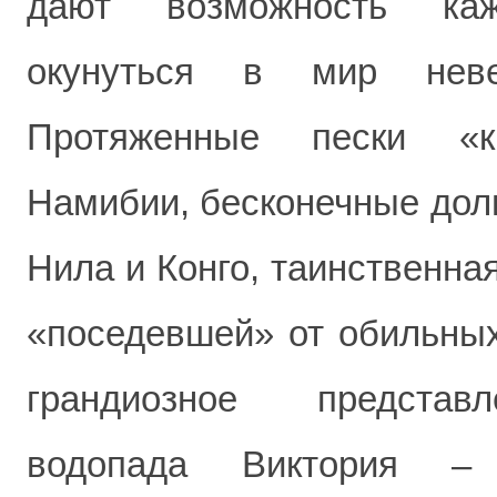
дают возможность каж
окунуться в мир неве
Протяженные пески «к
Намибии, бесконечные дол
Нила и Конго, таинственна
«поседевшей» от обильных
грандиозное представ
водопада Виктория –