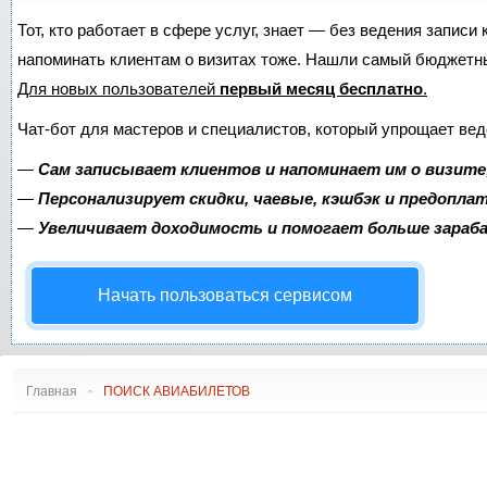
АЭРОПОРТЫ АФРИКИ
ДУГЛАС DC
С
Тот, кто работает в сфере услуг, знает — без ведения записи 
АЭРОПОРТЫ ВОСТОКА
ЭМБРАЕР ERJ
напоминать клиентам о визитах тоже. Нашли самый бюджетн
АЭРОПОРТЫ АМЕРИКИ
ЭМБРАЕР E-JET
Для новых пользователей
РЕЙТИНГ АЭРОПОРТОВ
первый месяц бесплатно
ИЛ
.
АЭРОПОРТЫ АВСТРАЛИИ
СААБ
Чат-бот для мастеров и специалистов, который упрощает вед
И ОКЕАНИИ
COMAC
ФОККЕР
—
Сам записывает клиентов и напоминает им о визите
СУХОЙ СУПЕРДЖЕТ
—
Персонализирует скидки, чаевые, кэшбэк и предопла
ТУПОЛЕВ
—
Увеличивает доходимость и помогает больше зара
ЯКОВЛЕВ
ИРКУТ МС
Начать пользоваться сервисом
Главная
ПОИСК АВИАБИЛЕТОВ