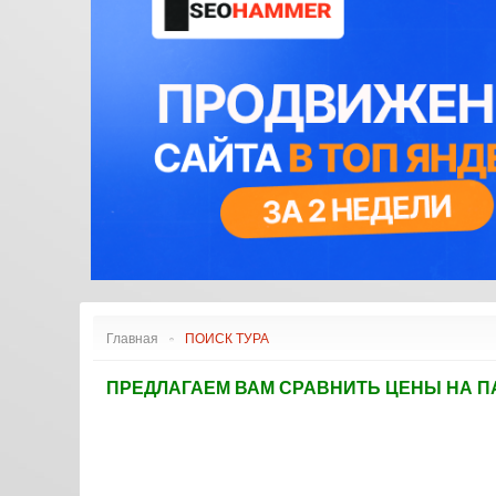
АЭРОПОРТЫ АФРИКИ
ДУГЛАС DC
АЭРОПОРТЫ ВОСТОКА
ЭМБРАЕР E
АЭРОПОРТЫ АМЕРИКИ
ЭМБРАЕР E
РЕЙТИНГ АЭРОПОРТОВ
ИЛ
АЭРОПОРТЫ АВСТРАЛИИ
СААБ
И ОКЕАНИИ
COMAC
ФОККЕР
СУХОЙ СУ
ТУПОЛЕВ
ЯКОВЛЕВ
ИРКУТ МС
Главная
ПОИСК ТУРА
ПРЕДЛАГАЕМ ВАМ СРАВНИТЬ ЦЕНЫ НА П