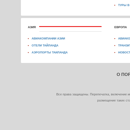
ТУРЫ В
АЗИЯ
ЕВРОПА
АВИАКОМПАНИИ АЗИИ
АВИАК
ОТЕЛИ ТАЙЛАНДА
ТРАНЗИ
АЭРОПОРТЫ ТАИЛАНДА
НОВОСТ
О ПО
Все права защищены. Перепечатка, включение и
размещение таких ста