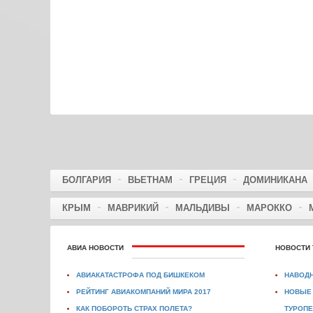
БОЛГАРИЯ
ВЬЕТНАМ
ГРЕЦИЯ
ДОМИНИКАНА
КРЫМ
МАВРИКИЙ
МАЛЬДИВЫ
МАРОККО
АВИА НОВОСТИ
НОВОСТИ 
АВИАКАТАСТРОФА ПОД БИШКЕКОМ
НАВОДН
РЕЙТИНГ АВИАКОМПАНИЙ МИРА 2017
НОВЫЕ 
КАК ПОБОРОТЬ СТРАХ ПОЛЕТА?
ТУРОПЕ