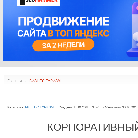
АЭРОПОРТЫ АФРИКИ
ДУГЛАС DC
С
АЭРОПОРТЫ ВОСТОКА
ЭМБРАЕР ERJ
АЭРОПОРТЫ АМЕРИКИ
ЭМБРАЕР E-JET
РЕЙТИНГ АЭРОПОРТОВ
ИЛ
АЭРОПОРТЫ АВСТРАЛИИ
СААБ
И ОКЕАНИИ
COMAC
ФОККЕР
СУХОЙ СУПЕРДЖЕТ
ТУПОЛЕВ
ЯКОВЛЕВ
ИРКУТ МС
Главная
БИЗНЕС ТУРИЗМ
Категория:
БИЗНЕС ТУРИЗМ
Создано 30.10.2018 13:57
Обновлено 30.10.2018
КОРПОРАТИВНЫЙ