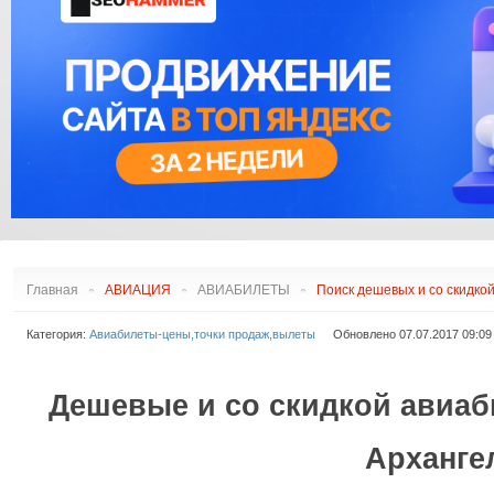
АЭРОПОРТЫ АФРИКИ
ДУГЛАС DC
С
АЭРОПОРТЫ ВОСТОКА
ЭМБРАЕР ERJ
АЭРОПОРТЫ АМЕРИКИ
ЭМБРАЕР E-JET
РЕЙТИНГ АЭРОПОРТОВ
ИЛ
АЭРОПОРТЫ АВСТРАЛИИ
СААБ
И ОКЕАНИИ
COMAC
ФОККЕР
СУХОЙ СУПЕРДЖЕТ
ТУПОЛЕВ
ЯКОВЛЕВ
ИРКУТ МС
Главная
АВИАЦИЯ
АВИАБИЛЕТЫ
Поиск дешевых и со скидкой
Категория:
Авиабилеты-цены,точки продаж,вылеты
Обновлено 07.07.2017 09:09
Дешевые
и со скидкой
авиаб
Арханге